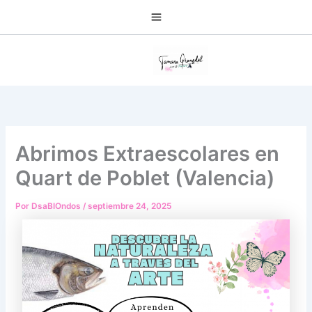
Ir
Main
al
Menu
contenido
Abrimos Extraescolares en
Quart de Poblet (Valencia)
Por
DsaBIOndos
/
septiembre 24, 2025