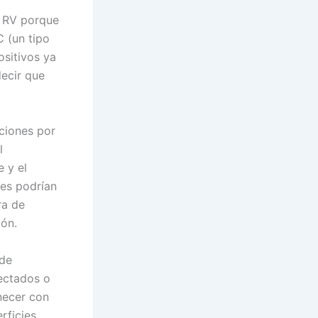
l RV porque
C (un tipo
sitivos ya
ecir que
cciones por
l
 y el
les podrían
ra de
ión.
 de
fectados o
necer con
rficies