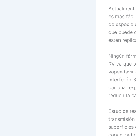
Actualmente
es más fácil
de especie 
que puede d
estén repli
Ningún fárm
RV ya que t
vapendavir 
interferón-
dar una res
reducir la 
Estudios re
transmisión
superficies
capacidad d