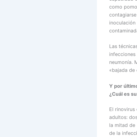
como pomos 
contagiarse
inoculación
contaminada
Las técnica
infecciones
neumonía. M
«bajada de 
Y por últi
¿Cuál es su
El rinovirus
adultos: do
la mitad de
de la infec