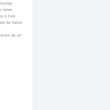
ersonas
o tener
os o tres
ués de haber
enores de un