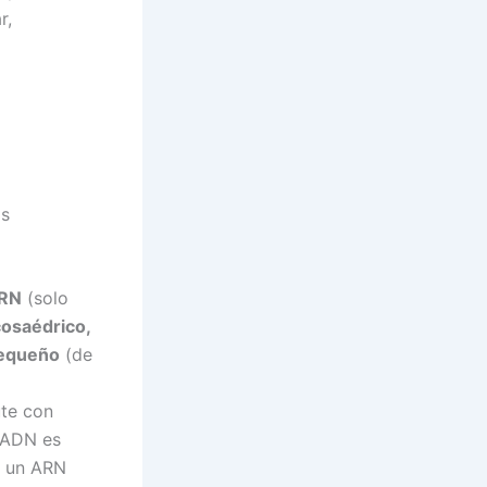
r,
as
ARN
(solo
cosaédrico,
equeño
(de
ute con
e ADN es
n un ARN