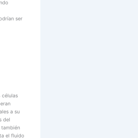
ando
odrían ser
 células
beran
ales a su
s del
d también
a el fluido