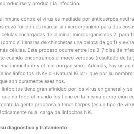
 reproducirse y producir la infección.
a inmune contra el virus es mediada por anticuerpos neutra
as cuya función es marcar al microorganimo para dos cosas:
e células encargadas de eliminar microorganismos 2. para f
(como si llenaras de chinchetas una pelota de golf) y evita
más células. Este proceso ocurre entre los 3-7 días de infe
te cuando encontramos el moco verdoso (resultado de la g
tema inmunitario y el microorganismo). Además, hay un au
de los linfocitos «NK» o «Natural Killer» que por su nombre
que son puramente asesinos.
 linfocitos tiene gran afinidad por los virus en general y se
 que no todo el mundo los tiene en la misma proporción 
mente la gente propensa a tener herpes (es un tipo de virus
ácticamente nula, carga de linfocitos NK.
su diagnóstico y tratamiento
…