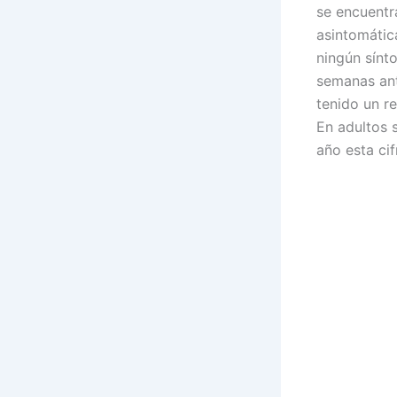
se encuentr
asintomátic
ningún sínt
semanas ant
tenido un re
En adultos 
año esta cif