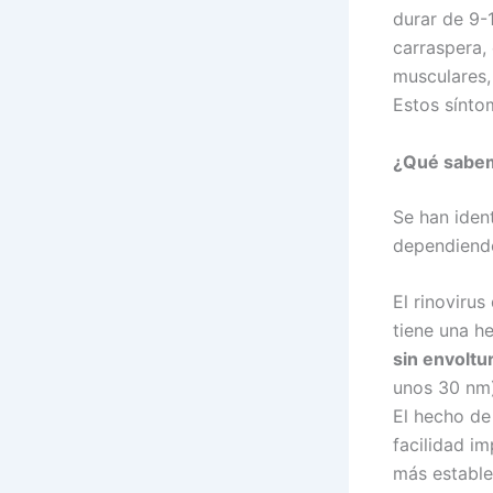
durar de 9-
carraspera, 
musculares,
Estos sínto
¿Qué sabem
Se han iden
dependiendo
El rinovirus
tiene una h
sin envoltu
unos 30 nm)
El hecho de
facilidad i
más estable