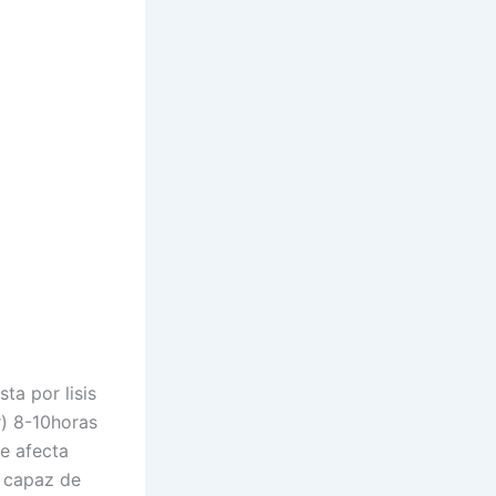
ta por lisis
r) 8-10horas
ue afecta
s capaz de