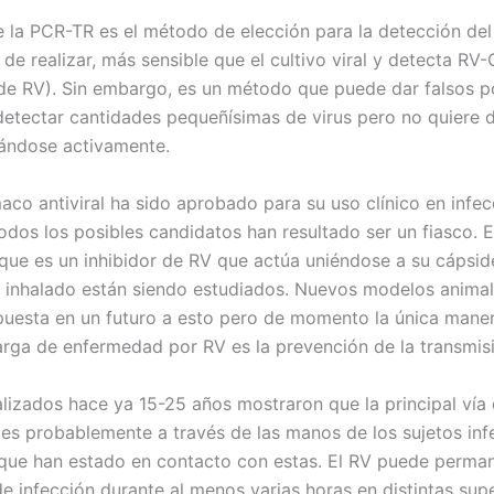
 la PCR-TR es el método de elección para la detección de
 de realizar, más sensible que el cultivo viral y detecta RV-
de RV). Sin embargo, es un método que puede dar falsos po
etectar cantidades pequeñísimas de virus pero no quiere d
cándose activamente.
aco antiviral ha sido aprobado para su uso clínico en infe
odos los posibles candidatos han resultado ser un fiasco. E
que es un inhibidor de RV que actúa uniéndose a su cápside
β inhalado están siendo estudiados. Nuevos modelos anima
puesta en un futuro a esto pero de momento la única mane
carga de enfermedad por RV es la prevención de la transmis
alizados hace ya 15-25 años mostraron que la principal vía
 es probablemente a través de las manos de los sujetos in
 que han estado en contacto con estas. El RV puede perma
e infección durante al menos varias horas en distintas supe