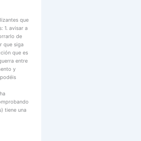
lizantes que
 1. avisar a
orrarlo de
r que siga
cción que es
uerra entre
mento y
 podéis
 ha
comprobando
) tiene una