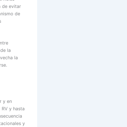
 de evitar
anismo de
s
ntre
de la
vecha la
rse.
r y en
l RV y hasta
nsecuencia
tacionales y