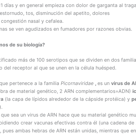
11 días y en general empieza con dolor de garganta al traga
estornudo, tos, disminución del apetito, dolores
 congestión nasal y cefalea.
mas se ven agudizados en fumadores por razones obvias.
os de su biología?
tificado más de 100 serotipos que se dividen en dos famili
 del receptor al que se unen en la célula huésped.
 que pertenece a la familia
Picornaviridae
,
es un
virus de 
ebra de material genético, 2 ARN complementarios=ADN)
i
ra
(la capa de lípidos alrededor de la cápside protéica) y
p
.
 que sea un virus de ARN hace que su material genético m
mpidiendo crear vacunas efectivas contra él (una cadena d
, pues ambas hebras de ARN están unidas, mientras que e