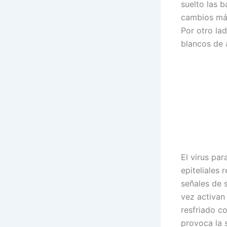
suelto las 
cambios más
Por otro la
blancos de 
El virus par
epiteliales 
señales de 
vez activan
resfriado c
provoca la 