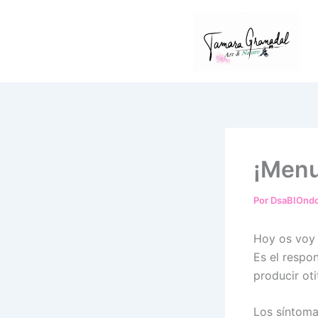
Ir
al
contenido
¡Menu
Por
DsaBIOnd
Hoy os voy 
Es el respo
producir oti
Los síntoma